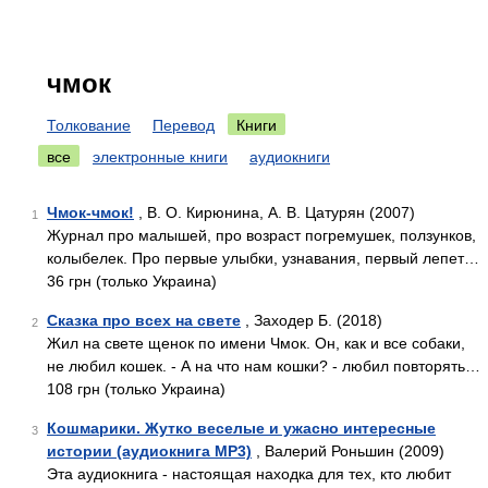
чмок
Толкование
Перевод
Книги
все
электронные книги
аудиокниги
Чмок-чмок!
, В. О. Кирюнина, А. В. Цатурян (2007)
1
Журнал про малышей, про возраст погремушек, ползунков,
колыбелек. Про первые улыбки, узнавания, первый лепет…
36 грн (только Украина)
Сказка про всех на свете
, Заходер Б. (2018)
2
Жил на свете щенок по имени Чмок. Он, как и все собаки,
не любил кошек. - А на что нам кошки? - любил повторять…
108 грн (только Украина)
Кошмарики. Жутко веселые и ужасно интересные
3
истории (аудиокнига MP3)
, Валерий Роньшин (2009)
Эта аудиокнига - настоящая находка для тех, кто любит