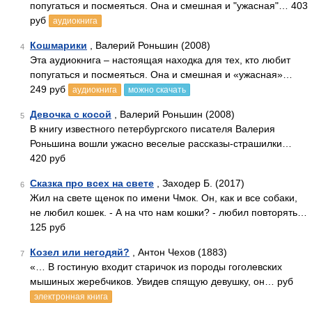
попугаться и посмеяться. Она и смешная и "ужасная"… 403
руб
аудиокнига
Кошмарики
, Валерий Роньшин (2008)
4
Эта аудиокнига – настоящая находка для тех, кто любит
попугаться и посмеяться. Она и смешная и «ужасная»…
249 руб
аудиокнига
можно скачать
Девочка с косой
, Валерий Роньшин (2008)
5
В книгу известного петербургского писателя Валерия
Роньшина вошли ужасно веселые рассказы-страшилки…
420 руб
Сказка про всех на свете
, Заходер Б. (2017)
6
Жил на свете щенок по имени Чмок. Он, как и все собаки,
не любил кошек. - А на что нам кошки? - любил повторять…
125 руб
Козел или негодяй?
, Антон Чехов (1883)
7
«… В гостиную входит старичок из породы гоголевских
мышиных жеребчиков. Увидев спящую девушку, он… руб
электронная книга